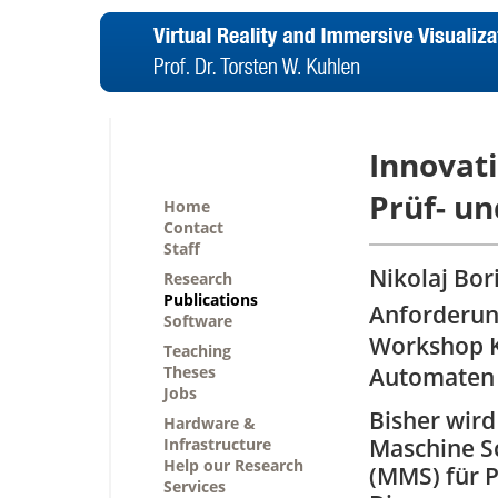
Innovati
Prüf- u
Home
Contact
Staff
Nikolaj Bor
Research
Publications
Anforderung
Software
Workshop K
Teaching
Theses
Automaten 
Jobs
Bisher wird
Hardware &
Maschine Sc
Infrastructure
Help our Research
(MMS) für P
Services