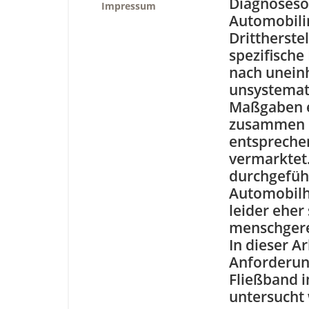
Diagnosesof
Impressum
Automobili
Drittherstel
spezifische
nach uneinh
unsystemat
Maßgaben e
zusammen 
entspreche
vermarktet
durchgeführ
Automobilh
leider eher
menschgerec
In dieser A
Anforderun
Fließband i
untersucht